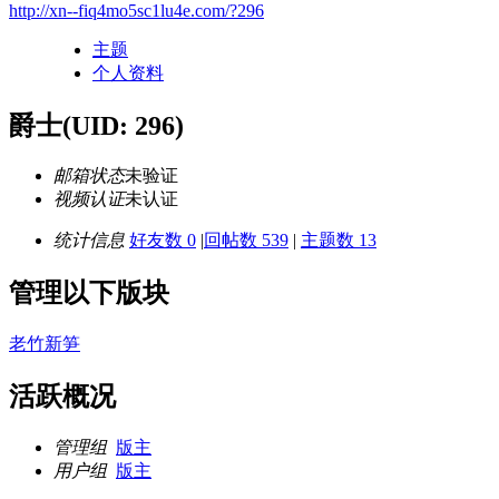
http://xn--fiq4mo5sc1lu4e.com/?296
主题
个人资料
爵士
(UID: 296)
邮箱状态
未验证
视频认证
未认证
统计信息
好友数 0
|
回帖数 539
|
主题数 13
管理以下版块
老竹新笋
活跃概况
管理组
版主
用户组
版主