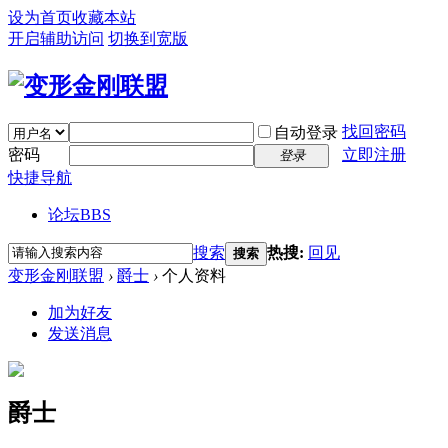
设为首页
收藏本站
开启辅助访问
切换到宽版
找回密码
自动登录
密码
立即注册
登录
快捷导航
论坛
BBS
搜索
热搜:
回见
搜索
变形金刚联盟
›
爵士
›
个人资料
加为好友
发送消息
爵士