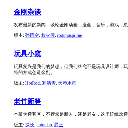
金刚杂谈
发布最新的新闻，谈论金刚动画，漫画，音乐，游戏，总
版主:
孙悟空
,
救火候
,
rodimusprime
玩具小窥
玩具复兴是我们的梦想，但我们终究不是玩具设计师，玩
特的方式创造金刚。
版主:
HotRod
,
寒清雪
,
天琴水星
老竹新笋
本版为迎客区，不管您是新人，还是老友，这里统统欢迎，
版主:
探长
,
autoniao
,
爵士