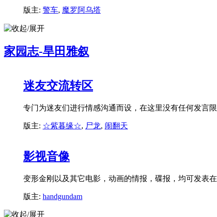
版主:
警车
,
魔罗阿乌塔
家园志-旱田雅叙
迷友交流转区
专门为迷友们进行情感沟通而设，在这里没有任何发言限
版主:
☆紫暮缘☆
,
尸龙
,
闹翻天
影视音像
变形金刚以及其它电影，动画的情报，碟报，均可发表在
版主:
handgundam