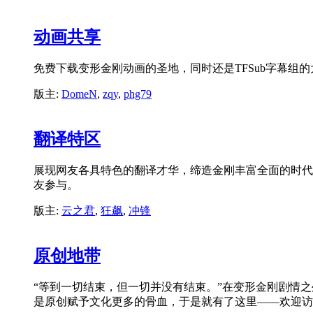
动画共享
免费下载变形金刚动画的圣地，同时还是TFSub字幕组
版主:
DomeN
,
zqy
,
phg79
翻译特区
展现网友各具特色的翻译才华，缔造金刚丰富全面的时代
友参与。
版主:
云之君
,
狂飙
,
冲锋
原创地带
“等到一切结束，但一切并没有结束。”在变形金刚剧情
是原创赋予文化更多的骨血，于是就有了这里——欢迎访