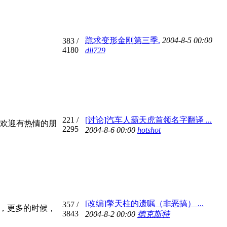
跪求变形金刚第三季.
2004-8-5 00:00
383
/
4180
dll729
221
/
[讨论]汽车人霸天虎首领名字翻译 ...
欢迎有热情的朋
2295
2004-8-6 00:00
hotshot
[改编]擎天柱的遗嘱（非恶搞） ...
357
/
它，更多的时候，
3843
2004-8-2 00:00
德克斯特