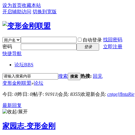
设为首页
收藏本站
开启辅助访问
切换到宽版
找回密码
自动登录
密码
立即注册
登录
快捷导航
论坛
BBS
搜索
热搜:
回见
搜索
变形金刚联盟
»
论坛
今日:
0
|
昨日:
0
|
帖子:
91911
|
会员:
8355
|
欢迎新会员:
cntge[fIntaRie
最新回复
家园志-变形金刚