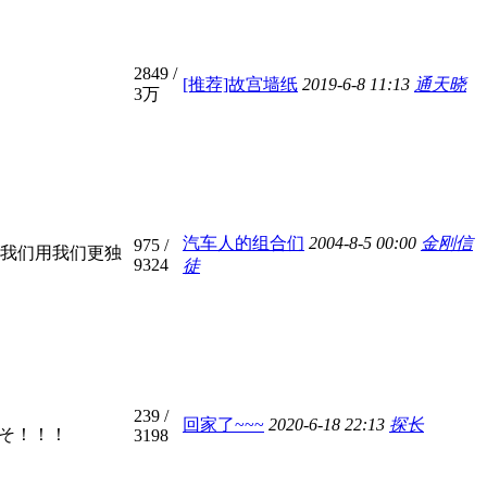
2849
/
[推荐]故宫墙纸
2019-6-8 11:13
通天晓
3万
汽车人的组合们
2004-8-5 00:00
金刚信
975
/
我们用我们更独
9324
徒
239
/
回家了~~~
2020-6-18 22:13
探长
こそ！！！
3198