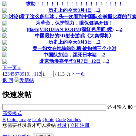
求助！！！！！！！！！！！！！！！！！！
历史上的今天8月4日
...
2
[讨论]看了这么多年球，头一次看到中国队会掌握比赛的节
为革命，保护视力，眼保健操开始！
[flash]VIRIDIAN ROOM(深红色房间-续)
...
2
中国最好的3D射击游戏《大秦悍将》
历史上的今天8月3日
...
2
美一妇女在地铁站吃糖 被拘捕三个小时
中国队加油，踢死日本猪
...
2
北京动漫嘉年华8月7日--12日
...
2
下一页 »
1
2
3
4
5
6
7
8
9
10
... 113
/ 113 页
下一页
返 回
快速发帖
还可输入
80
高级模式
B
Color
Image
Link
Quote
Code
Smilies
您需要登录后才可以发帖
登录
|
立即注册