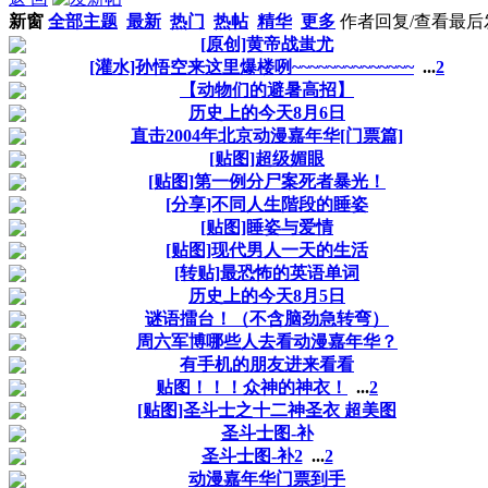
新窗
全部主题
最新
热门
热帖
精华
更多
作者
回复/查看
最后
[原创]黄帝战蚩尤
[灌水]孙悟空来这里爆楼咧~~~~~~~~~~~~~~
...
2
【动物们的避暑高招】
历史上的今天8月6日
直击2004年北京动漫嘉年华[门票篇]
[贴图]超级媚眼
[贴图]第一例分尸案死者暴光！
[分享]不同人生階段的睡姿
[贴图]睡姿与爱情
[贴图]现代男人一天的生活
[转贴]最恐怖的英语单词
历史上的今天8月5日
谜语擂台！（不含脑劲急转弯）
周六军博哪些人去看动漫嘉年华？
有手机的朋友进来看看
贴图！！！众神的神衣！
...
2
[贴图]圣斗士之十二神圣衣 超美图
圣斗士图-补
圣斗士图-补2
...
2
动漫嘉年华门票到手