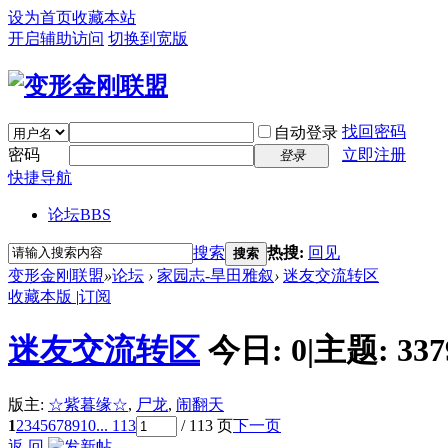
设为首页
收藏本站
开启辅助访问
切换到宽版
找回密码
自动登录
密码
立即注册
登录
快捷导航
论坛
BBS
搜索
热搜:
回见
搜索
变形金刚联盟
»
论坛
›
家园志-旱田雅叙
›
迷友交流转区
收藏本版
|
订阅
迷友交流转区
今日:
0
|
主题:
337
版主:
☆紫暮缘☆
,
尸龙
,
闹翻天
1
2
3
4
5
6
7
8
9
10
... 113
/ 113 页
下一页
返 回