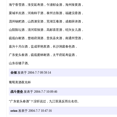
海宁香雪酒，淮安延寿酒，乍浦郁金酒，海州辣黄酒，
栗城羊羔酒，河南柿子酒，泰州古陈酒，福建浣香酒，
茂州锅粑酒，山西潞安酒，芜湖五毒酒，成都薛涛酒，
山阳陈坛酒，清河双辣酒，高邮喜莶酒，绍兴女儿酒，
硫巯白耐酒，楚雄府滴酒，贵筑县夹酒，南通州雪酒，
嘉兴十月白酒，盐成草艳浆酒，长沙洞庭春色酒，
广东瓮头春酒，硫巯蜜林耐酒，太平府延寿益酒，
山东谷辘子酒。
全倾
发表于 2004-7-7 09:59:14
葡萄美酒夜光杯
战斗堡垒
发表于 2004-7-7 10:09:46
“广东瓮头春酒”？没听说过，九江双蒸反而出名些。
orion
发表于 2004-7-7 10:47:16