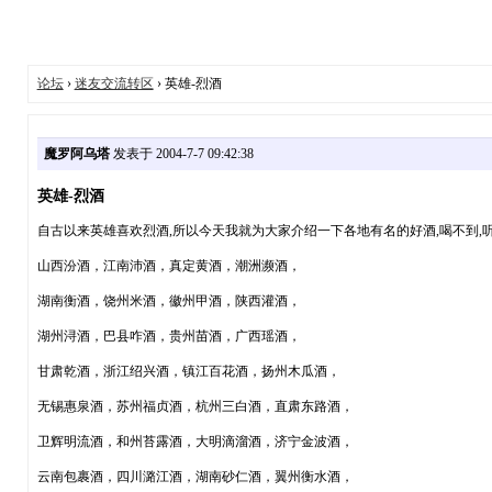
论坛
›
迷友交流转区
› 英雄-烈酒
魔罗阿乌塔
发表于 2004-7-7 09:42:38
英雄-烈酒
自古以来英雄喜欢烈酒,所以今天我就为大家介绍一下各地有名的好酒,喝不到,听
山西汾酒，江南沛酒，真定黄酒，潮洲濒酒，
湖南衡酒，饶州米酒，徽州甲酒，陕西灌酒，
湖州浔酒，巴县咋酒，贵州苗酒，广西瑶酒，
甘肃乾酒，浙江绍兴酒，镇江百花酒，扬州木瓜酒，
无锡惠泉酒，苏州福贞酒，杭州三白酒，直肃东路酒，
卫辉明流酒，和州苔露酒，大明滴溜酒，济宁金波酒，
云南包裹酒，四川潞江酒，湖南砂仁酒，翼州衡水酒，